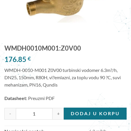
WMDH0010M001:Z0V00
176.85
€
WMDH-0010-M001 Z0V00 turbinski vodomer 6.3m?/h,
DN25, 150mm, R80H, vi?emlazni, za toplu vodu 90 ?C, suvi
mehanizam, PN16, Qundis
Datasheet:
Preuzmi PDF
WMDH0010M001:Z0V00 količina
DODAJ U KORPU