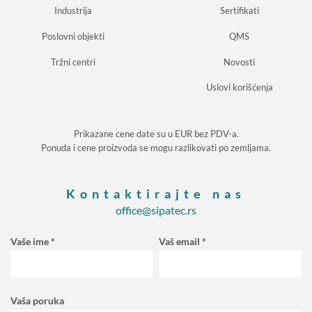
Industrija
Sertifikati
Poslovni objekti
QMS
Tržni centri
Novosti
Uslovi korišćenja
Prikazane cene date su u EUR bez PDV-a.
Ponuda i cene proizvoda se mogu razlikovati po zemljama.
Kontaktirajte nas
office@sipatec.rs
Vaše ime *
Vaš email *
Vaša poruka