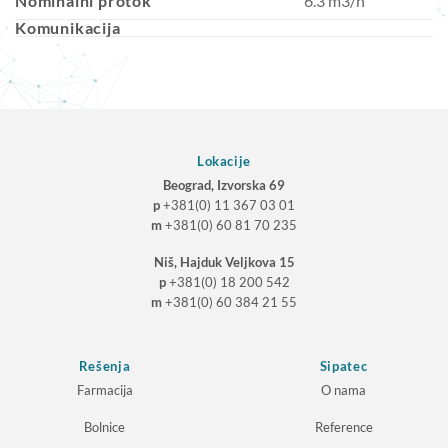
Nominalni protok
6.3 m3/h
Komunikacija
Lokacije
Beograd, Izvorska 69
p
+381(0) 11 367 03 01
m
+381(0) 60 81 70 235
Niš, Hajduk Veljkova 15
p
+381(0) 18 200 542
m
+381(0) 60 384 21 55
Rešenja
Sipatec
Farmacija
O nama
Bolnice
Reference