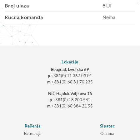
Broj ulaza
8 UI
Rucna komanda
Nema
Lokacije
Beograd, Izvorska 69
p
+381(0) 11 367 03 01
m
+381(0) 60 81 70 235
Niš, Hajduk Veljkova 15
p
+381(0) 18 200 542
m
+381(0) 60 384 21 55
Rešenja
Sipatec
Farmacija
O nama