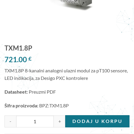
TXM1.8P
721.00
€
TXM1.8P 8-kanalni analogni ulazni modul za pT100 sensore,
LED indikacija, za Desigo PXC kontrolere
Datasheet:
Preuzmi PDF
Šifra proizvoda:
BPZ:TXM1.8P
TXM1.8P količina
DODAJ U KORPU