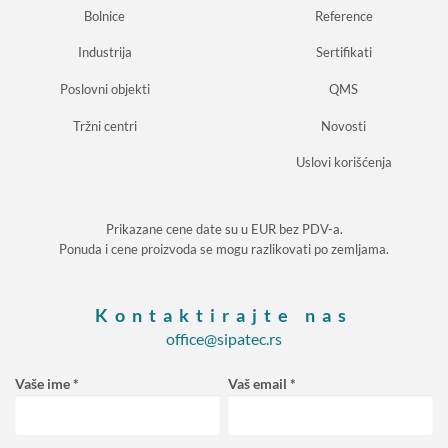
Bolnice
Reference
Industrija
Sertifikati
Poslovni objekti
QMS
Tržni centri
Novosti
Uslovi korišćenja
Prikazane cene date su u EUR bez PDV-a.
Ponuda i cene proizvoda se mogu razlikovati po zemljama.
Kontaktirajte nas
office@sipatec.rs
Vaše ime *
Vaš email *