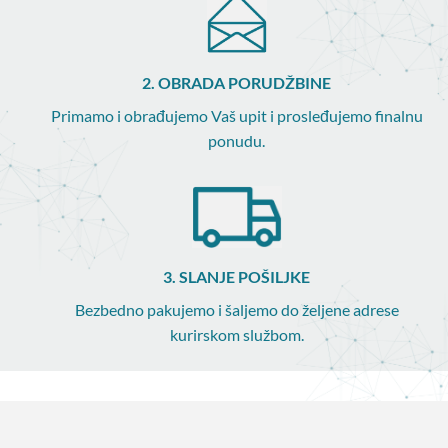
2. OBRADA PORUDŽBINE
Primamo i obrađujemo Vaš upit i prosleđujemo finalnu
ponudu.
3. SLANJE POŠILJKE
Bezbedno pakujemo i šaljemo do željene adrese
kurirskom službom.