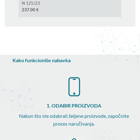
N 125/23
237.00
€
Kako funkcioniše nabavka
1. ODABIR PROIZVODA
Nakon što ste odabrali željene proizvode, započnite
proces naručivanja.