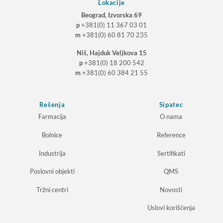
Lokacije
Beograd, Izvorska 69
p
+381(0) 11 367 03 01
m
+381(0) 60 81 70 235
Niš, Hajduk Veljkova 15
p
+381(0) 18 200 542
m
+381(0) 60 384 21 55
Rešenja
Sipatec
Farmacija
O nama
Bolnice
Reference
Industrija
Sertifikati
Poslovni objekti
QMS
Tržni centri
Novosti
Uslovi korišćenja