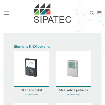
Preskoči
na
sadržaj
Siemens KNX oprema
KNX termostati
KNX sobne jedinice
10 proizvoda
29 proizvoda