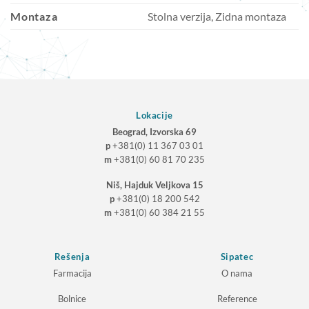
Montaza
Stolna verzija, Zidna montaza
Lokacije
Beograd, Izvorska 69
p
+381(0) 11 367 03 01
m
+381(0) 60 81 70 235
Niš, Hajduk Veljkova 15
p
+381(0) 18 200 542
m
+381(0) 60 384 21 55
Rešenja
Sipatec
Farmacija
O nama
Bolnice
Reference