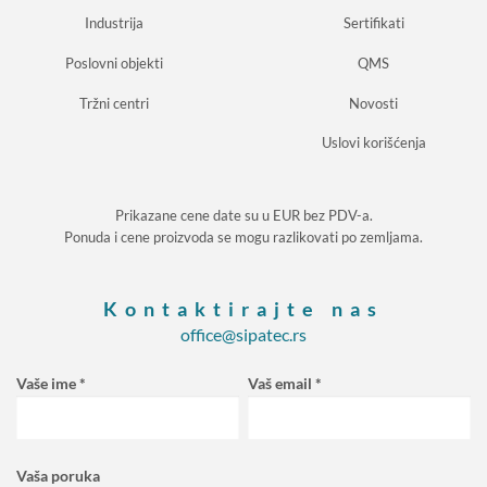
Industrija
Sertifikati
Poslovni objekti
QMS
Tržni centri
Novosti
Uslovi korišćenja
Prikazane cene date su u EUR bez PDV-a.
Ponuda i cene proizvoda se mogu razlikovati po zemljama.
Kontaktirajte nas
office@sipatec.rs
Vaše ime *
Vaš email *
Vaša poruka