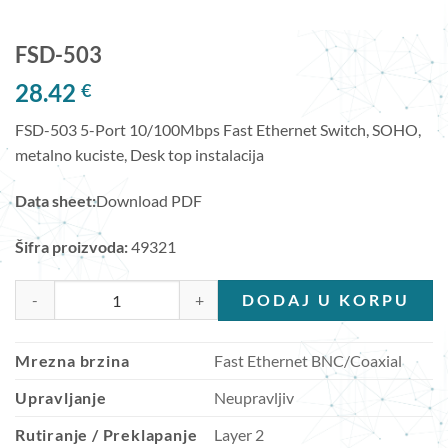
FSD-503
28.42
€
FSD-503 5-Port 10/100Mbps Fast Ethernet Switch, SOHO,
metalno kuciste, Desk top instalacija
Data sheet:
Download PDF
Šifra proizvoda:
49321
FSD-503 količina
DODAJ U KORPU
Mrezna brzina
Fast Ethernet BNC/Coaxial
Upravljanje
Neupravljiv
Rutiranje / Preklapanje
Layer 2