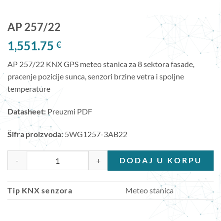
AP 257/22
1,551.75
€
AP 257/22 KNX GPS meteo stanica za 8 sektora fasade,
pracenje pozicije sunca, senzori brzine vetra i spoljne
temperature
Datasheet:
Preuzmi PDF
Šifra proizvoda:
5WG1257-3AB22
AP 257/22 količina
DODAJ U KORPU
Tip KNX senzora
Meteo stanica