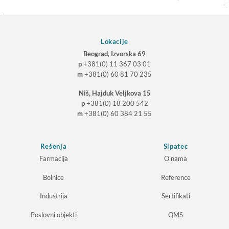
Lokacije
Beograd, Izvorska 69
p
+381(0) 11 367 03 01
m
+381(0) 60 81 70 235
Niš, Hajduk Veljkova 15
p
+381(0) 18 200 542
m
+381(0) 60 384 21 55
Rešenja
Sipatec
Farmacija
O nama
Bolnice
Reference
Industrija
Sertifikati
Poslovni objekti
QMS