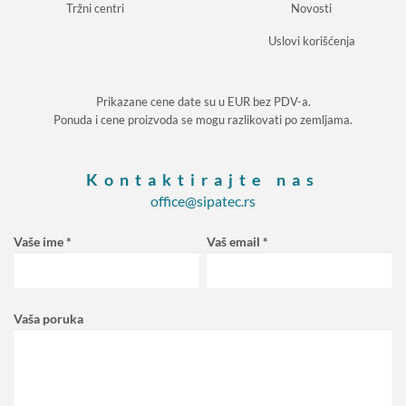
Tržni centri
Novosti
Uslovi korišćenja
Prikazane cene date su u EUR bez PDV-a.
Ponuda i cene proizvoda se mogu razlikovati po zemljama.
Kontaktirajte nas
office@sipatec.rs
Vaše ime *
Vaš email *
Vaša poruka